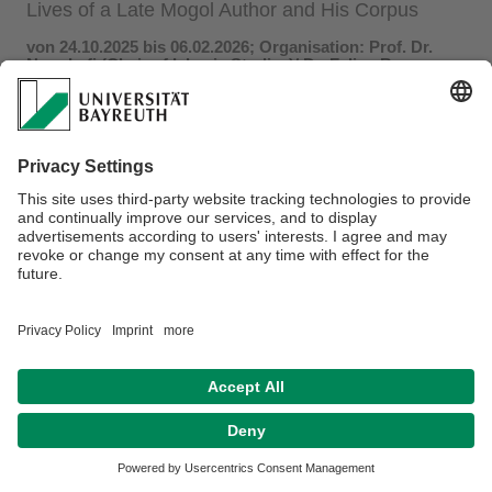
Lives of a Late Mogol Author and His Corpus
​​von 24.10.2025 bis 06.02.2026; Organisation: Prof. Dr.
Nora Lafi (Chair of Islamic Studies)/ Dr. Felipe B.
Francisco (Arabic Studies)
Prof. Dr. Ahmed H. al-Rahim,
University of Virginia
(Charlottesville): “
Practical Codicology: The Multiple Lives of a
Late Mogol Author and His Corpus
.” *
MUVI-Raum (S81/NW
2)
*
Weitere Informationen finden Sie
hier
.
Datenschutz / Disclaimer
Impressum
Hausordnung
Sitemap
Kontakt
Barrierefreiheitserklärung