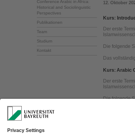
Conference Arabic in Africa:
12. Oktober 20
Historical and Sociolinguistic
Perspectives
Kurs: Introduc
Publikationen
Der erste Term
Team
Islamwissensch
Studium
Die folgende S
Kontakt
Das vollständi
Kurs: Arabic 
Der erste Term
Islamwissensch
Die folgende S
Kurs: Arabic L
Die erste
Sitzu
*** Die Arabi