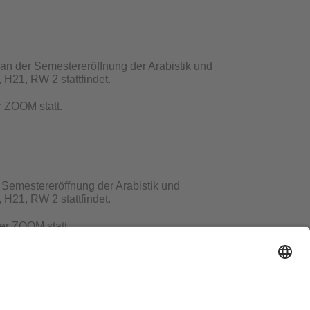
t an der Semestereröffnung der Arabistik und
 H21, RW 2 stattfindet.
r ZOOM
statt.
r Semestereröffnung der Arabistik und
 H21, RW 2 stattfindet.
er ZOOM
statt.
 GW 1 statt.