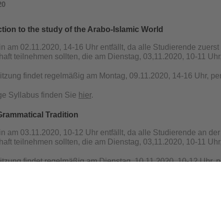
20
tion to the study of the Arabo-Islamic World
in am 02.11.2020, 14-16 Uhr entfällt, da alle Studierende zuers
aft teilnehmen sollten, die am Dienstag, 03,11.2020, 10-11 Uhr,
itzung findet regelmäßig am Montag, 09.11.2020, 14-16 Uhr,
pe
ge Syllabus finden Sie
hier
.
Grammatical Tradition
in am 03.11.2020, 10-12 Uhr entfällt, da alle Studierende an de
aft teilnehmen sollten, die am Dienstag, 03,11.2020, 10-11 Uhr,
itzung findet regelmäßig am Dienstag, 10.11.2020, 10-12 Uhr,
p
inguistics II
ng findet regelmäßig am Mittwoch, 04.11.2020, 10-12 Uhr, S125,
sch Sprachkurse werden online angeboten! ***