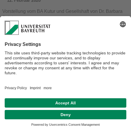
12. Februar 2020
Vorstellung vom BA Kutur und Gesellshaft von Dr. Barbara
Polak
20.Februar 2020 – 09.30-10.15 Uhr in H22, RW
Probevorlesungen Islamwissenschaft (Prof. Dr. Rüdiger
Seesemann) und Soziologie (Dr. Andreas Kögel)
20.Februar 2020 – 13.15-14.00 Uhr in H22, RW
Link zum PDF
Datenschutz / Disclaimer
Impressum
Hausordnung
Sitemap
Kontakt
Barrierefreiheitserklärung