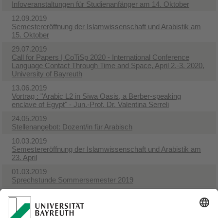
Infoveranstaltungen für Studienanfänger am 14. Oktober
12.09.2019
Semestereröffnung der Islamwissenschaft und Arabistik am
15. Oktober
29.07.2019
Call for Papers | CoTiSp 2020 - International Conference
Language Contact Through Time and Space, April 2.-3. 2020,
University of Bayreuth
13.06.2019
Vortrag : "Arabic L2 in Siwa Oasis, a Berber-speaking
enclave of Egypt"​ - Jun.-Prof. Dr. Valentina Serreli
24.05.2019
Stellenangebot: Dozent/in für Arabisch
10.03.2019
Semestereröffnung der Islamwissenschaft und Arabistik am
23. April
01.03.2019
Sprechstunde Sommersemester 2019
01.10.2018
Sprechzeiten im Wintersemester 2018/2019: ​nach
Vereinbarung