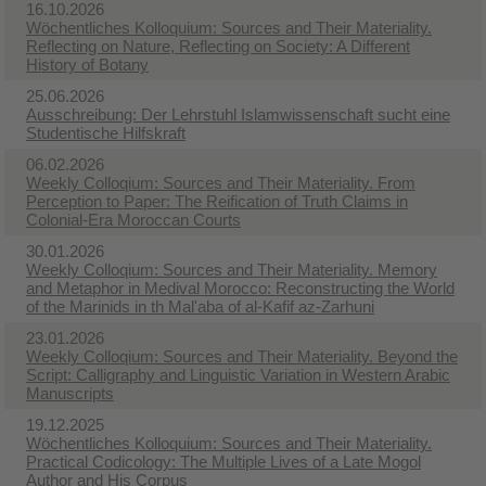
16.10.2026
Wöchentliches Kolloquium: Sources and Their Materiality.
Reflecting on Nature, Reflecting on Society: A Different
History of Botany
25.06.2026
Ausschreibung: Der Lehrstuhl Islamwissenschaft sucht eine
Studentische Hilfskraft
06.02.2026
Weekly Colloqium: Sources and Their Materiality. From
Perception to Paper: The Reification of Truth Claims in
Colonial-Era Moroccan Courts
30.01.2026
Weekly Colloqium: Sources and Their Materiality. Memory
and Metaphor in Medival Morocco: Reconstructing the World
of the Marinids in th Mal'aba of al-Kafif az-Zarhuni
23.01.2026
Weekly Colloqium: Sources and Their Materiality. Beyond the
Script: Calligraphy and Linguistic Variation in Western Arabic
Manuscripts
19.12.2025
Wöchentliches Kolloquium: Sources and Their Materiality.
Practical Codicology: The Multiple Lives of a Late Mogol
Author and His Corpus