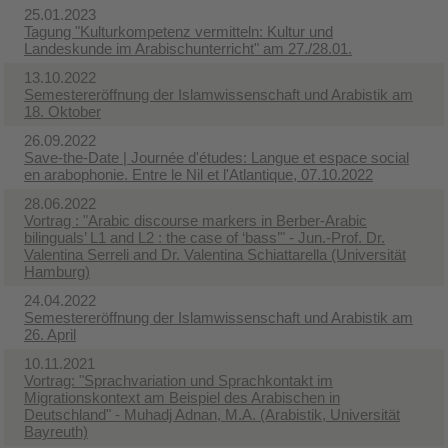
25.01.2023
Tagung "Kulturkompetenz vermitteln: Kultur und
Landeskunde im Arabischunterricht" am 27./28.01.
13.10.2022
Semestereröffnung der Islamwissenschaft und Arabistik am
18. Oktober
26.09.2022
Save-the-Date | Journée d'études: Langue et espace social
en arabophonie. Entre le Nil et l'Atlantique, 07.10.2022
28.06.2022
Vortrag : "Arabic discourse markers in Berber-Arabic
bilinguals’ L1 and L2 : the case of ‘bass’"​ - Jun.-Prof. Dr.
Valentina Serreli and Dr. Valentina Schiattarella (Universität
Hamburg)
24.04.2022
Semestereröffnung der Islamwissenschaft und Arabistik am
26. April
10.11.2021
Vortrag: "Sprachvariation und Sprachkontakt im
Migrationskontext am Beispiel des Arabischen in
Deutschland" - Muhadj Adnan, M.A. (Arabistik, Universität
Bayreuth)