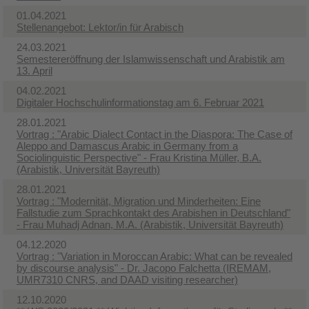
01.04.2021
Stellenangebot: Lektor/in für Arabisch
24.03.2021
Semestereröffnung der Islamwissenschaft und Arabistik am
13. April
04.02.2021
Digitaler Hochschulinformationstag am 6. Februar 2021
28.01.2021
Vortrag : "Arabic Dialect Contact in the Diaspora: The Case of
Aleppo and Damascus Arabic in Germany from a
Sociolinguistic Perspective"​ - Frau Kristina Müller, B.A.
(Arabistik, Universität Bayreuth)
28.01.2021
Vortrag : "Modernität, Migration und Minderheiten: Eine
Fallstudie zum Sprachkontakt des Arabishen in Deutschland"​
- Frau Muhadj Adnan, M.A. (Arabistik, Universität Bayreuth)
04.12.2020
Vortrag : "Variation in Moroccan Arabic: What can be revealed
by discourse analysis"​ - Dr. Jacopo Falchetta (IREMAM,
UMR7310 CNRS, and DAAD visiting researcher)
12.10.2020