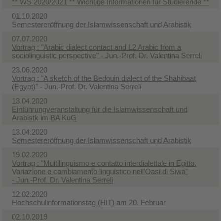
** WS 2020/2021 ** Wichtige Informationen für Studierende **
01.10.2020
Semestereröffnung der Islamwissenschaft und Arabistik
07.07.2020
Vortrag : "Arabic dialect contact and L2 Arabic from a
sociolinguistic perspective"​ - Jun.-Prof. Dr. Valentina Serreli
23.06.2020
Vortrag : "A sketch of the Bedouin dialect of the Shahibaat
(Egypt)"​ - Jun.-Prof. Dr. Valentina Serreli
13.04.2020
Einführungveranstaltung für die Islamwissenschaft und
Arabistk im BA KuG
13.04.2020
Semestereröffnung der Islamwissenschaft und Arabistik
19.02.2020
Vortrag : "Multilinguismo e contatto interdialettale in Egitto.
Variazione e cambiamento linguistico nell'Oasi di Siwa"​
- Jun.-Prof. Dr. Valentina Serreli
12.02.2020
Hochschulinformationstag (HIT) am 20. Februar
02.10.2019